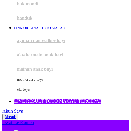
Moby
bak mandi
Momami
handuk
Mothercare
LINK ORIGINAL TOTO MACAU
Mustela
ayunan dan walker bayi
My Buddy Tag
My K
alas bermain anak bayi
N
mainan anak bayi
Naif
mothercare toys
Nike
elc toys
Nordic Natural
LIVE RESULT TOTO MACAU TERCEPAT
Nuby
Akun Saya
Nuna
Masuk
lewati ke Konten
O