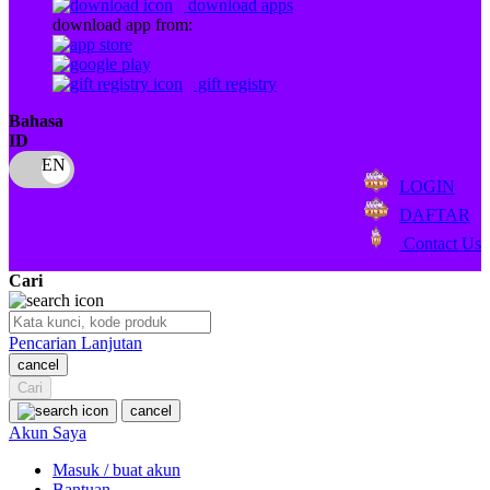
download apps
download app from:
Oh Ma Grain
Okiedog
gift registry
P
Bahasa
ID
Peachy
LOGIN
Phil & Ted's
DAFTAR
Philips Avent
Contact Us
Pigeon
Cari
Playgro
Pencarian Lanjutan
Poled Global
cancel
Ponycycle
Cari
cancel
Puma
Akun Saya
Pureats
Masuk / buat akun
Bantuan